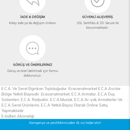
İADE & DEĞİŞİM
GÜVENLİ ALIŞVERİŞ
Kolay iade ya da değişim imkanı
SSL Sertifika & 3D Secure ile
korunmaktadır.
GÖRÜŞ VE ÖNERİLERİNİZ
Görüş ve öneri belirtmek için formu
doldurunuz.
E.C.A. Ve Serel Elginkan Topluluğudur. Ecasanalmarket E.C.A Avcılar
Bölge Yetkili Bayisidir. Ecasanalmarket, E.C.A Armatür, E.C.A Duş
Sistemleri, E.C.A. Radyatör, E.C.A Musluk, E.C.A Ar-yak Armatürler Ve
E.C.A Serel Ürünlerini, E.C.A Yetkili Bayisi Olarak Online Satış
Yapmaktadır.
E-bülten Aboneliği
Kampanya ve yeniliklerimizden ilk siz haber alın!