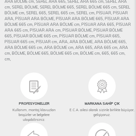
ARA BÖLME cm
,
SEREL ARA 665
,
SEREL ARA 665 cm
,
SEREL ARA
cm
,
SEREL BÖLME
,
SEREL BÖLME 665
,
SEREL BÖLME 665 cm
,
SEREL
BÖLME cm
,
SEREL 665
,
SEREL 665 cm
,
SEREL cm
,
PİSUAR
,
PİSUAR
ARA
,
PİSUAR ARA BÖLME
,
PİSUAR ARA BÖLME 665
,
PİSUAR ARA
BÖLME 665 cm
,
PİSUAR ARA BÖLME cm
,
PİSUAR ARA 665
,
PİSUAR
ARA 665 cm
,
PİSUAR ARA cm
,
PİSUAR BÖLME
,
PİSUAR BÖLME
665
,
PİSUAR BÖLME 665 cm
,
PİSUAR BÖLME cm
,
PİSUAR 665
,
PİSUAR 665 cm
,
PİSUAR cm
,
ARA
,
ARA BÖLME
,
ARA BÖLME 665
,
ARA BÖLME 665 cm
,
ARA BÖLME cm
,
ARA 665
,
ARA 665 cm
,
ARA
cm
,
BÖLME
,
BÖLME 665
,
BÖLME 665 cm
,
BÖLME cm
,
665
,
665 cm
,
cm
,
PROFESYONELLER
MARKANA SAHİP ÇIK
Kullanım, montaj klavuzları
E.C.A. ailesi olarak sizinle birlikte büyüyor,
broşürler ve belgelere
gelişiyoruz.
ulaşabilirsiniz.