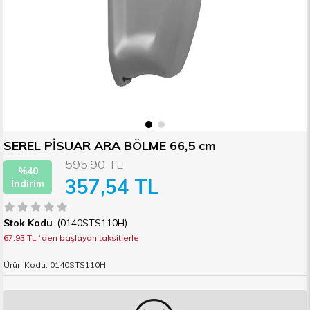
SEREL PİSUAR ARA BÖLME 66,5 cm
595,90 TL
%
40
357,54 TL
İndirim
(0140STS110H)
67,93 TL
`den başlayan taksitlerle
Ürün Kodu: 0140STS110H