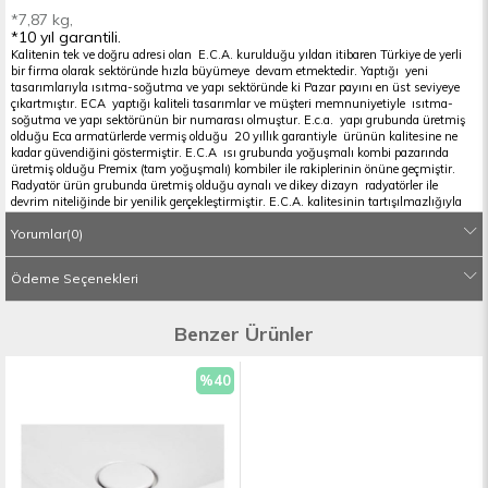
*7,87 kg,
*10 yıl garantili.
Kalitenin tek ve doğru adresi olan E.C.A. kurulduğu yıldan itibaren Türkiye de yerli
bir firma olarak sektöründe hızla büyümeye devam etmektedir. Yaptığı yeni
tasarımlarıyla ısıtma-soğutma ve yapı sektöründe ki Pazar payını en üst seviyeye
çıkartmıştır. ECA yaptığı kaliteli tasarımlar ve müşteri memnuniyetiyle ısıtma-
soğutma ve yapı sektörünün bir numarası olmuştur. E.c.a. yapı grubunda üretmiş
olduğu Eca armatürlerde vermiş olduğu 20 yıllık garantiyle ürünün kalitesine ne
kadar güvendiğini göstermiştir. E.C.A ısı grubunda yoğuşmalı kombi pazarında
üretmiş olduğu Premix (tam yoğuşmalı) kombiler ile rakiplerinin önüne geçmiştir.
Radyatör ürün grubunda üretmiş olduğu aynalı ve dikey dizayn radyatörler ile
devrim niteliğinde bir yenilik gerçekleştirmiştir. E.C.A. kalitesinin tartışılmazlığıyla
birlikte müşteri memnuniyeti markanın en önemli felsefesi haline gelmiş ve
Yorumlar
(0)
Türkiye’nin heryerinde kurmuş olduğu servis ağıyla kesintisiz servis anlaşıyla
hizmet vermektedir. Eca armatür ürünleri mutfak bataryası,lavabo bataryası,banyo
bataryası,eca duş sistemleri,e.c.a. vanalar,E.C.A termostatik ürünler,ECA
Ödeme Seçenekleri
radyatörler,E.C.A kombiler,E.c.a. banyo aksesuarları,eca vitrifiye ürünleri,E.C.A
musluklar,E.C.A ankastre banyo ve lavabo armatürler,E.C.A. fotoselli ürünleriyle
geniş bir ürün yelpazesine sahiptir.Geniş ürün gamını E.C.A ailesinin bir üyesi olan
Benzer Ürünler
ecasanalmarket.com’dan en uygun fiyat seçenekleriyle güvenli ve kolay online
alışverişin keyfini çıkarabilirsiniz.
%40
İndirim