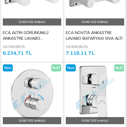
ÜCRETSIZ KARGO
ÜCRETSIZ KARGO
ECA ALTIN GÖRÜNÜMLÜ
ECA NOVİTA ANKASTRE
ANKASTRE LAVABO
LAVABO BATARYASI SIVA ALTI
BATARYASI SIVA ALTI GRUBU
11.763,60 TL
13.430,40 TL
6.234,71 TL
7.118,11 TL
Yeni
%47
Yeni
%47
Ürün
İndirim
Ürün
İndiri
ÜCRETSIZ KARGO
ÜCRETSIZ KARGO