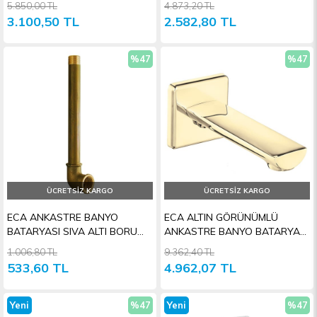
5.850,00 TL
4.873,20 TL
3.100,50 TL
2.582,80 TL
%47
%47
İndirim
İndiri
ÜCRETSIZ KARGO
ÜCRETSIZ KARGO
ECA ANKASTRE BANYO
ECA ALTIN GÖRÜNÜMLÜ
BATARYASI SIVA ALTI BORU
ANKASTRE BANYO BATARYASI
GRUBU
ÇIKIŞ UCU
1.006,80 TL
9.362,40 TL
533,60 TL
4.962,07 TL
Yeni
%47
Yeni
%47