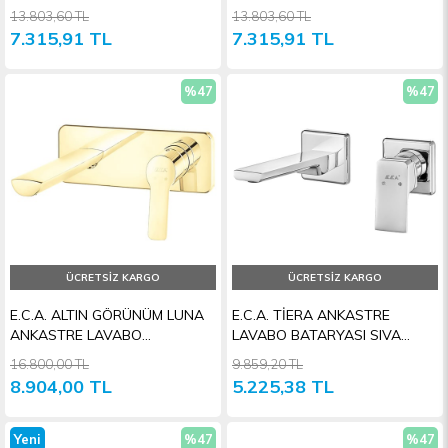
BATARYASI
BATARYASI SIVA ÜSTÜ GRUBU
13.803,60 TL
13.803,60 TL
7.315,91 TL
7.315,91 TL
%47
%47
İndirim
İndiri
ÜCRETSIZ KARGO
ÜCRETSIZ KARGO
E.C.A. ALTIN GÖRÜNÜM LUNA
E.C.A. TİERA ANKASTRE
ANKASTRE LAVABO
LAVABO BATARYASI SIVA
BATARYASI SIVA ÜSTÜ
ÜSTÜ GRUBU
16.800,00 TL
9.859,20 TL
8.904,00 TL
5.225,38 TL
Yeni
%47
%47