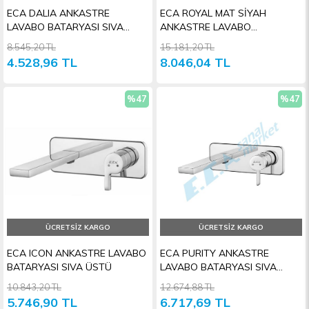
ECA DALIA ANKASTRE
ECA ROYAL MAT SİYAH
LAVABO BATARYASI SIVA
ANKASTRE LAVABO
ÜSTÜ GRUBU
BATARYASI SIVA ÜSTÜ GRUBU
8.545,20 TL
15.181,20 TL
4.528,96 TL
8.046,04 TL
%47
%47
İndirim
İndiri
ÜCRETSIZ KARGO
ÜCRETSIZ KARGO
ECA ICON ANKASTRE LAVABO
ECA PURITY ANKASTRE
BATARYASI SIVA ÜSTÜ
LAVABO BATARYASI SIVA
ÜSTÜ
10.843,20 TL
12.674,88 TL
5.746,90 TL
6.717,69 TL