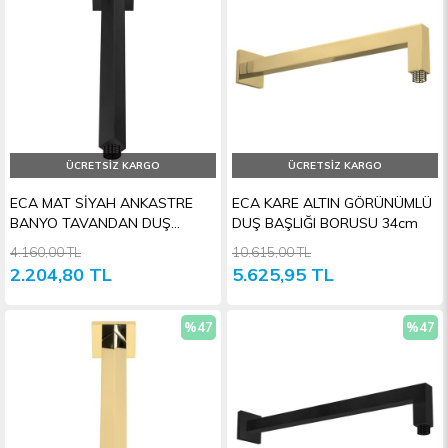
İndirim
İndiri
ÜCRETSIZ KARGO
ÜCRETSIZ KARGO
ECA MAT SİYAH ANKASTRE
ECA KARE ALTIN GÖRÜNÜMLÜ
BANYO TAVANDAN DUŞ
DUŞ BAŞLIĞI BORUSU 34cm
BAŞLIĞI BORUSU
4.160,00 TL
10.615,00 TL
2.204,80 TL
5.625,95 TL
%47
%47
İndirim
İndiri