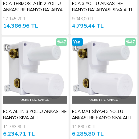
ECA TERMOSTATİK 2 YOLLU
ECA 3 YOLLU ANKASTRE
ANKASTRE BANYO BATARYASI
BANYO BATARYASI SIVA ALTI
SIVA ALTI
27.145,20 TL
9.048,00 TL
14.386,96 TL
4.795,44 TL
%47
Yeni
%47
İndirim
Ürün
İndiri
ÜCRETSIZ KARGO
ÜCRETSIZ KARGO
ECA ALTIN 3 YOLLU ANKASTRE
ECA MAT SİYAH 3 YOLLU
BANYO SIVA ALTI
ANKASTRE BANYO SIVA ALTI
GRUBU
11.763,60 TL
11.860,00 TL
6.234,71 TL
6.285,80 TL