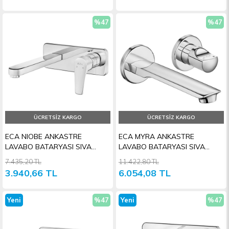
%47
%47
İndirim
İndiri
ÜCRETSIZ KARGO
ÜCRETSIZ KARGO
ECA NIOBE ANKASTRE
ECA MYRA ANKASTRE
LAVABO BATARYASI SIVA
LAVABO BATARYASI SIVA
ÜSTÜ GRUBU
ÜSTÜ
7.435,20 TL
11.422,80 TL
3.940,66 TL
6.054,08 TL
Yeni
%47
Yeni
%47
Ürün
İndirim
Ürün
İndiri