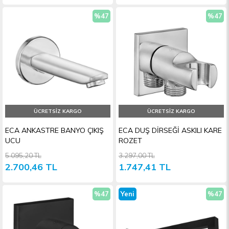
%47
%47
İndirim
İndiri
ÜCRETSIZ KARGO
ÜCRETSIZ KARGO
ECA ANKASTRE BANYO ÇIKIŞ
ECA DUŞ DİRSEĞİ ASKILI KARE
UCU
ROZET
5.095,20 TL
3.297,00 TL
2.700,46 TL
1.747,41 TL
%47
Yeni
%47
İndirim
Ürün
İndiri