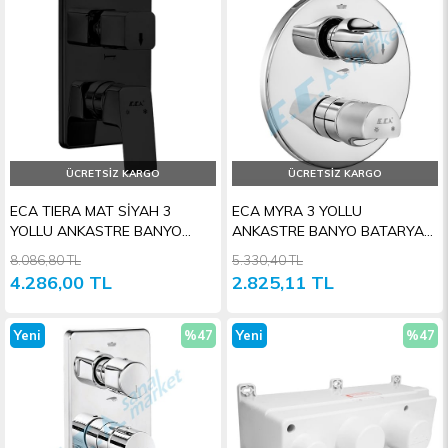
Ürün
İndirim
Ürün
İndiri
ÜCRETSIZ KARGO
ÜCRETSIZ KARGO
ECA TIERA MAT SİYAH 3
ECA MYRA 3 YOLLU
YOLLU ANKASTRE BANYO
ANKASTRE BANYO BATARYASI
BATARYASI SIVA ÜSTÜ
SIVA ÜSTÜ
8.086,80 TL
5.330,40 TL
4.286,00 TL
2.825,11 TL
Yeni
%47
Yeni
%47
Ürün
İndirim
Ürün
İndiri