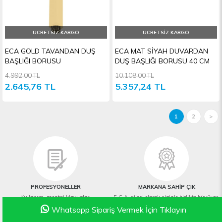
ÜCRETSIZ KARGO
ÜCRETSIZ KARGO
ECA GOLD TAVANDAN DUŞ
ECA MAT SİYAH DUVARDAN
BAŞLIĞI BORUSU
DUŞ BAŞLIĞI BORUSU 40 CM
4.992,00 TL
10.108,00 TL
2.645,76 TL
5.357,24 TL
1
2
>
PROFESYONELLER
MARKANA SAHİP ÇIK
Kullanım, montaj klavuzları
E.C.A. ailesi olarak sizinle birlikte büyüyor,
broşürler ve belgelere
gelişiyoruz.
Whatsapp Sipariş Vermek İçin Tıklayın
ulaşabilirsiniz.