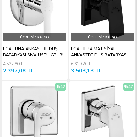
ÜCRETSIZ KARGO
ÜCRETSIZ KARGO
ECA LUNA ANKASTRE DUŞ
ECA TIERA MAT SİYAH
BATARYASI SIVA ÜSTÜ GRUBU
ANKASTRE DUŞ BATARYASI
SIVA ÜSTÜ GRUBU
4.522,80 TL
6.619,20 TL
2.397,08 TL
3.508,18 TL
%47
%47
İndirim
İndiri