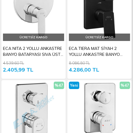
ÜCRETSIZ KARGO
ÜCRETSIZ KARGO
ECA NITA 2 YOLLU ANKASTRE
ECA TIERA MAT SİYAH 2
BANYO BATARYASI SIVA ÜSTÜ
YOLLU ANKASTRE BANYO
GRUBU
BATARYASI SIVA ÜSTÜ GRUBU
4.539,60 TL
8.086,80 TL
2.405,99 TL
4.286,00 TL
%47
Yeni
%47
İndirim
Ürün
İndiri