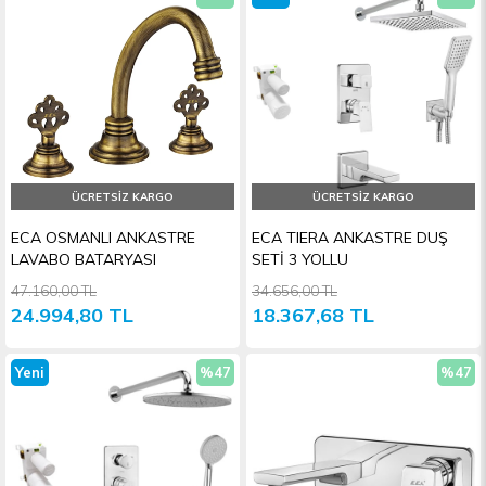
İndirim
Ürün
İndiri
ÜCRETSIZ KARGO
ÜCRETSIZ KARGO
ECA OSMANLI ANKASTRE
ECA TIERA ANKASTRE DUŞ
LAVABO BATARYASI
SETİ 3 YOLLU
47.160,00 TL
34.656,00 TL
24.994,80 TL
18.367,68 TL
Yeni
%47
%47
Ürün
İndirim
İndiri