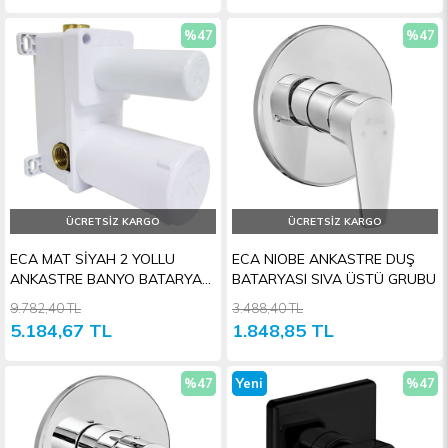
%47
%47
İndirim
İndiri
ÜCRETSIZ KARGO
ÜCRETSIZ KARGO
ECA MAT SİYAH 2 YOLLU
ECA NIOBE ANKASTRE DUŞ
ANKASTRE BANYO BATARYASI
BATARYASI SIVA ÜSTÜ GRUBU
SIVA ALTI GRUBU
9.782,40 TL
3.488,40 TL
5.184,67 TL
1.848,85 TL
%47
Yeni
%47
İndirim
Ürün
İndiri