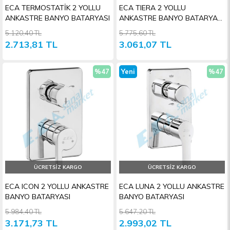
ECA TERMOSTATİK 2 YOLLU
ECA TIERA 2 YOLLU
ANKASTRE BANYO BATARYASI
ANKASTRE BANYO BATARYASI
SIVA ÜSTÜ
5.120,40 TL
5.775,60 TL
2.713,81 TL
3.061,07 TL
%47
Yeni
%47
İndirim
Ürün
İndiri
ÜCRETSIZ KARGO
ÜCRETSIZ KARGO
ECA ICON 2 YOLLU ANKASTRE
ECA LUNA 2 YOLLU ANKASTRE
BANYO BATARYASI
BANYO BATARYASI
5.984,40 TL
5.647,20 TL
3.171,73 TL
2.993,02 TL