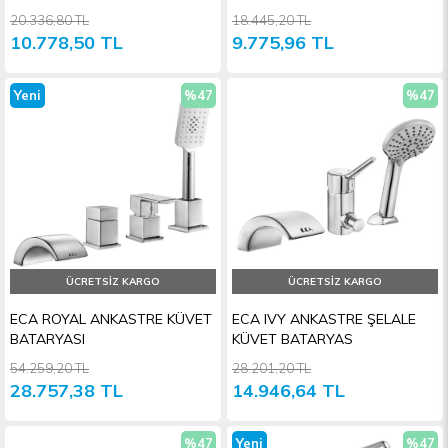
ÜSTÜ
20.336,80 TL
18.445,20 TL
10.778,50 TL
9.775,96 TL
Yeni
%47
%47
Ürün
İndirim
İndiri
ÜCRETSIZ KARGO
ÜCRETSIZ KARGO
ECA ROYAL ANKASTRE KÜVET
ECA IVY ANKASTRE ŞELALE
BATARYASI
KÜVET BATARYAS
54.259,20 TL
28.201,20 TL
28.757,38 TL
14.946,64 TL
%47
Yeni
%47