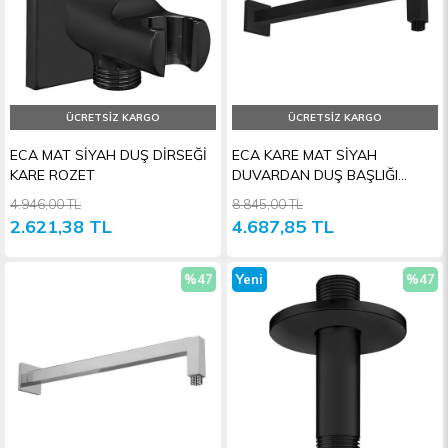
ÜCRETSIZ KARGO
ÜCRETSIZ KARGO
ECA MAT SİYAH DUŞ DİRSEĞİ
ECA KARE MAT SİYAH
KARE ROZET
DUVARDAN DUŞ BAŞLIĞI
BORUSU 34cm
4.946,00 TL
8.845,00 TL
2.621,38 TL
4.687,85 TL
%47
Yeni
%47
İndirim
Ürün
İndiri