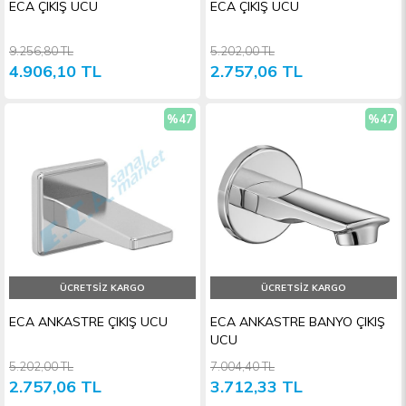
ECA ÇIKIŞ UCU
ECA ÇIKIŞ UCU
9.256,80 TL
5.202,00 TL
4.906,10 TL
2.757,06 TL
%47
%47
İndirim
İndiri
ÜCRETSIZ KARGO
ÜCRETSIZ KARGO
ECA ANKASTRE ÇIKIŞ UCU
ECA ANKASTRE BANYO ÇIKIŞ
UCU
5.202,00 TL
7.004,40 TL
2.757,06 TL
3.712,33 TL