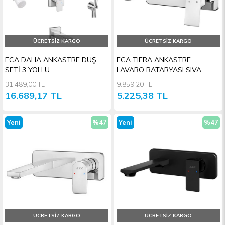
ÜCRETSIZ KARGO
ÜCRETSIZ KARGO
ECA DALIA ANKASTRE DUŞ
ECA TIERA ANKASTRE
SETİ 3 YOLLU
LAVABO BATARYASI SIVA
ÜSTÜ GRUBU-TEK ROZET
31.489,00 TL
9.859,20 TL
16.689,17 TL
5.225,38 TL
Yeni
%47
Yeni
%47
Ürün
İndirim
Ürün
İndiri
ÜCRETSIZ KARGO
ÜCRETSIZ KARGO