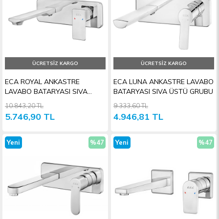
ÜCRETSIZ KARGO
ÜCRETSIZ KARGO
ECA ROYAL ANKASTRE
ECA LUNA ANKASTRE LAVABO
LAVABO BATARYASI SIVA
BATARYASI SIVA ÜSTÜ GRUBU
ÜSTÜ GRUBU
10.843,20 TL
9.333,60 TL
5.746,90 TL
4.946,81 TL
Yeni
%47
Yeni
%47
Ürün
İndirim
Ürün
İndiri