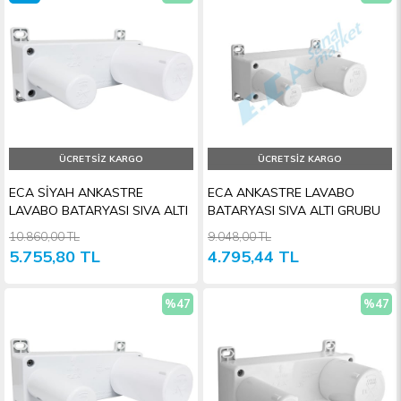
Ürün
İndirim
İndiri
ÜCRETSIZ KARGO
ÜCRETSIZ KARGO
ECA SİYAH ANKASTRE
ECA ANKASTRE LAVABO
LAVABO BATARYASI SIVA ALTI
BATARYASI SIVA ALTI GRUBU
10.860,00 TL
9.048,00 TL
5.755,80 TL
4.795,44 TL
%47
%47
İndirim
İndiri