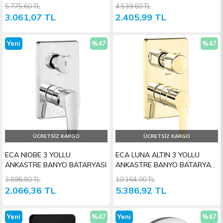
SIVA ÜSTÜ
GRUBU
5.775,60 TL
4.539,60 TL
3.061,07 TL
2.405,99 TL
Yeni
%47
%47
Ürün
İndirim
İndiri
ÜCRETSIZ KARGO
ÜCRETSIZ KARGO
ECA NIOBE 3 YOLLU
ECA LUNA ALTIN 3 YOLLU
ANKASTRE BANYO BATARYASI
ANKASTRE BANYO BATARYASI
SIVA ÜSTÜ
3.898,80 TL
10.164,00 TL
2.066,36 TL
5.386,92 TL
Yeni
%47
Yeni
%47