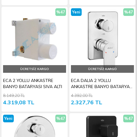
%47
Yeni
%47
İndirim
Ürün
İndiri
ÜCRETSIZ KARGO
ÜCRETSIZ KARGO
ECA 2 YOLLU ANKASTRE
ECA DALIA 2 YOLLU
BANYO BATARYASI SIVA ALTI
ANKASTRE BANYO BATARYASI
SIVA ÜSTÜ GRUBU
8.149,20 TL
4.392,00 TL
4.319,08 TL
2.327,76 TL
Yeni
%47
%47
Ürün
İndirim
İndiri