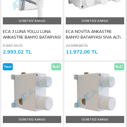
ÜCRETSIZ KARGO
ÜCRETSIZ KARGO
ECA 3 LUNA YOLLU LUNA
ECA NOVİTA ANKASTRE
ANKASTRE BANYO BATARYASI
BANYO BATARYASI SIVA ALTI-
3 YOLLU
5.647,20 TL
22.588,80 TL
2.993,02 TL
11.972,06 TL
Yeni
%47
%47
Ürün
İndirim
İndiri
ÜCRETSIZ KARGO
ÜCRETSIZ KARGO