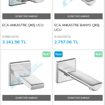
ÜCRETSIZ KARGO
ÜCRETSIZ KARGO
ECA ANKASTRE ÇIKIŞ UCU
ECA ANKASTRE BANYO ÇIKIŞ
UCU
5.965,20 TL
5.202,00 TL
3.161,56 TL
2.757,06 TL
%47
Yeni
%47
İndirim
Ürün
İndiri
ÜCRETSIZ KARGO
ÜCRETSIZ KARGO