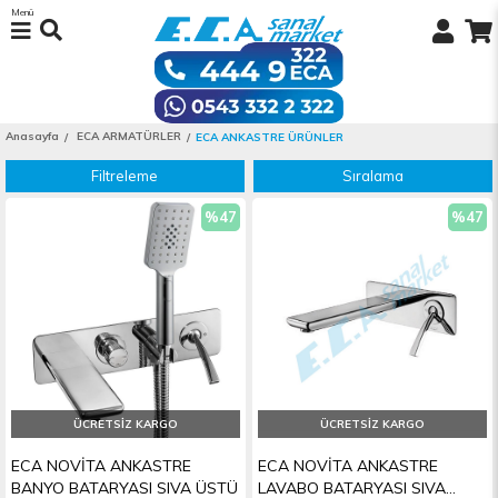
Menü
Anasayfa
ECA ARMATÜRLER
ECA ANKASTRE ÜRÜNLER
Filtreleme
Sıralama
%47
%47
İndirim
İndiri
ÜCRETSIZ KARGO
ÜCRETSIZ KARGO
ECA NOVİTA ANKASTRE
ECA NOVİTA ANKASTRE
BANYO BATARYASI SIVA ÜSTÜ
LAVABO BATARYASI SIVA