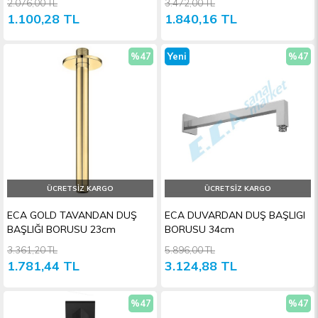
2.076,00 TL
3.472,00 TL
1.100,28 TL
1.840,16 TL
%47
Yeni
%47
İndirim
Ürün
İndiri
ÜCRETSIZ KARGO
ÜCRETSIZ KARGO
ECA GOLD TAVANDAN DUŞ
ECA DUVARDAN DUŞ BAŞLIGI
BAŞLIĞI BORUSU 23cm
BORUSU 34cm
3.361,20 TL
5.896,00 TL
1.781,44 TL
3.124,88 TL
%47
%47