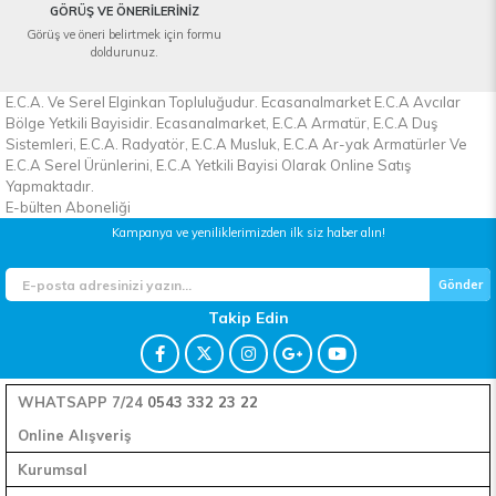
GÖRÜŞ VE ÖNERİLERİNİZ
Görüş ve öneri belirtmek için formu
doldurunuz.
E.C.A. Ve Serel Elginkan Topluluğudur. Ecasanalmarket E.C.A Avcılar
Bölge Yetkili Bayisidir. Ecasanalmarket, E.C.A Armatür, E.C.A Duş
Sistemleri, E.C.A. Radyatör, E.C.A Musluk, E.C.A Ar-yak Armatürler Ve
E.C.A Serel Ürünlerini, E.C.A Yetkili Bayisi Olarak Online Satış
Yapmaktadır.
E-bülten Aboneliği
Kampanya ve yeniliklerimizden ilk siz haber alın!
Gönder
Takip Edin
WHATSAPP 7/24
0543 332 23 22
Online Alışveriş
Kurumsal