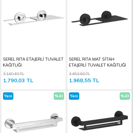
SEREL RITA ETAJERLİ TUVALET
SEREL RITA MAT SİTAH
KAĞITLIĞI
ETAJERLİ TUVALET KAĞITLIĞI
3.140,40 TL
3.453,60 TL
1.790,03 TL
1.968,55 TL
Yeni
%43
Yeni
%43
Ürün
İndirim
Ürün
İndiri