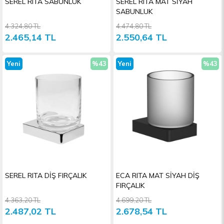
SEREL RITA SABUNLUK
SEREL RITA MAT SİYAH
SABUNLUK
4.324,80 TL
4.474,80 TL
2.465,14 TL
2.550,64 TL
Yeni
%43
Yeni
%43
Ürün
İndirim
Ürün
İndiri
SEREL RITA DİŞ FIRÇALIK
ECA RITA MAT SİYAH DİŞ
FIRÇALIK
4.363,20 TL
4.699,20 TL
2.487,02 TL
2.678,54 TL