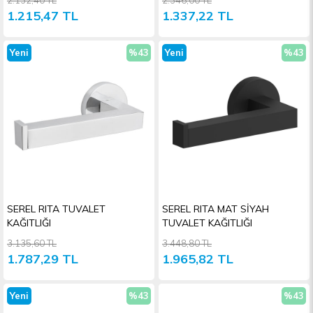
1.215,47 TL
1.337,22 TL
Yeni
%43
Yeni
%43
Ürün
İndirim
Ürün
İndiri
SEREL RITA TUVALET
SEREL RITA MAT SİYAH
KAĞITLIĞI
TUVALET KAĞITLIĞI
3.135,60 TL
3.448,80 TL
1.787,29 TL
1.965,82 TL
Yeni
%43
%43
Ürün
İndirim
İndiri