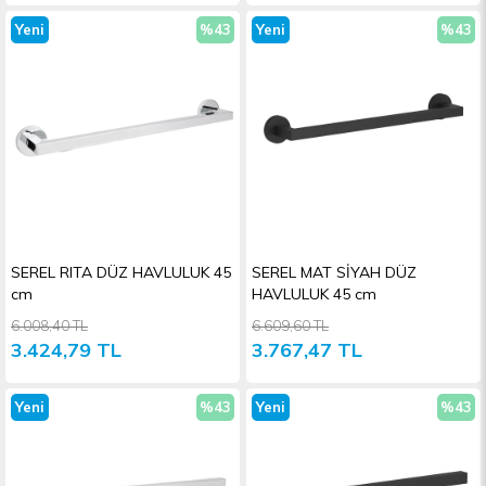
Yeni
%43
Yeni
%43
Ürün
İndirim
Ürün
İndiri
SEREL RITA DÜZ HAVLULUK 45
SEREL MAT SİYAH DÜZ
cm
HAVLULUK 45 cm
6.008,40 TL
6.609,60 TL
3.424,79 TL
3.767,47 TL
Yeni
%43
Yeni
%43
Ürün
İndirim
Ürün
İndiri