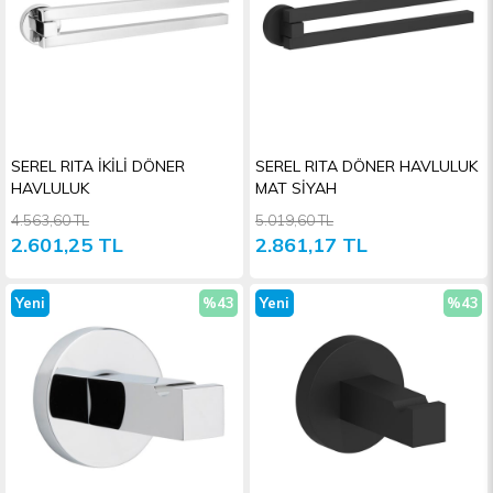
SEREL RITA İKİLİ DÖNER
SEREL RITA DÖNER HAVLULUK
HAVLULUK
MAT SİYAH
4.563,60 TL
5.019,60 TL
2.601,25 TL
2.861,17 TL
Yeni
%43
Yeni
%43
Ürün
İndirim
Ürün
İndiri