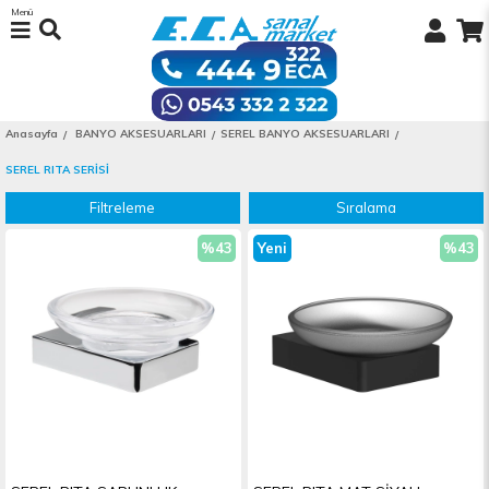
Menü
Anasayfa
BANYO AKSESUARLARI
SEREL BANYO AKSESUARLARI
SEREL RITA SERİSİ
Filtreleme
Sıralama
%43
Yeni
%43
İndirim
Ürün
İndiri