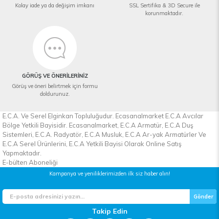
Kolay iade ya da değişim imkanı
SSL Sertifika & 3D Secure ile
korunmaktadır.
GÖRÜŞ VE ÖNERİLERİNİZ
Görüş ve öneri belirtmek için formu
doldurunuz.
E.C.A. Ve Serel Elginkan Topluluğudur. Ecasanalmarket E.C.A Avcılar
Bölge Yetkili Bayisidir. Ecasanalmarket, E.C.A Armatür, E.C.A Duş
Sistemleri, E.C.A. Radyatör, E.C.A Musluk, E.C.A Ar-yak Armatürler Ve
E.C.A Serel Ürünlerini, E.C.A Yetkili Bayisi Olarak Online Satış
Yapmaktadır.
E-bülten Aboneliği
Kampanya ve yeniliklerimizden ilk siz haber alın!
Gönder
Takip Edin