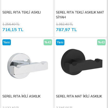
SEREL RITA TEKLİ ASKILI
SEREL RITA TEKLİ ASKILIK MAT
SİYAH
1.256,40 TL
1.382,40 TL
716,15 TL
787,97 TL
Yeni
%43
Yeni
%43
Ürün
İndirim
Ürün
İndiri
SEREL RITA İKİLİ ASKILIK
SEREL RITA MAT İKİLİ ASKILIK
2.132,40 TL
2.346,00 TL