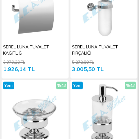
SEREL LUNA TUVALET
SEREL LUNA TUVALET
KAĞITLIĞI
FIRÇALIĞI
3.379,20 TL
5.272,80 TL
1.926,14 TL
3.005,50 TL
Yeni
%43
Yeni
%43
Ürün
İndirim
Ürün
İndiri