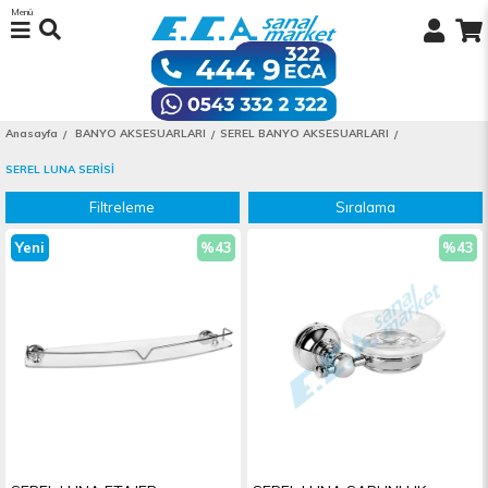
Menü
Anasayfa
BANYO AKSESUARLARI
SEREL BANYO AKSESUARLARI
SEREL LUNA SERİSİ
Filtreleme
Sıralama
Yeni
%43
%43
Ürün
İndirim
İndiri