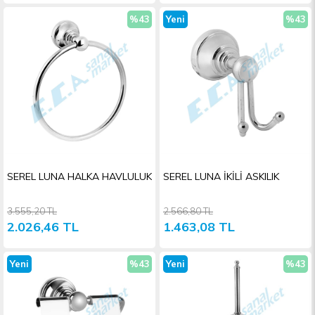
%43
Yeni
%43
İndirim
Ürün
İndiri
SEREL LUNA HALKA HAVLULUK
SEREL LUNA İKİLİ ASKILIK
3.555,20 TL
2.566,80 TL
2.026,46 TL
1.463,08 TL
Yeni
%43
Yeni
%43
Ürün
İndirim
Ürün
İndiri