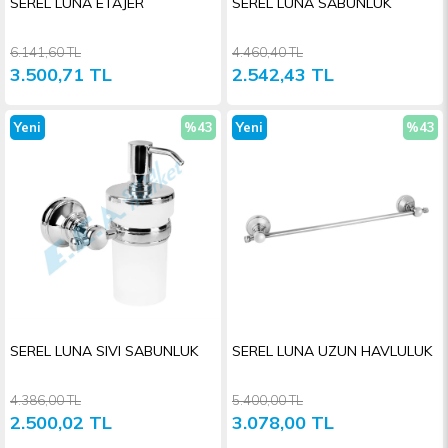
SEREL LUNA ETAJER
SEREL LUNA SABUNLUK
6.141,60 TL
4.460,40 TL
3.500,71 TL
2.542,43 TL
Yeni
%43
Yeni
%43
Ürün
İndirim
Ürün
İndiri
SEREL LUNA SIVI SABUNLUK
SEREL LUNA UZUN HAVLULUK
4.386,00 TL
5.400,00 TL
2.500,02 TL
3.078,00 TL