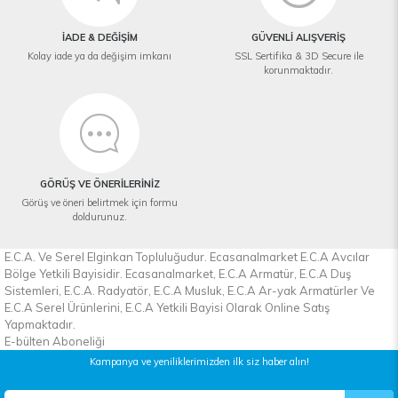
İADE & DEĞİŞİM
GÜVENLİ ALIŞVERİŞ
Kolay iade ya da değişim imkanı
SSL Sertifika & 3D Secure ile
korunmaktadır.
GÖRÜŞ VE ÖNERİLERİNİZ
Görüş ve öneri belirtmek için formu
doldurunuz.
E.C.A. Ve Serel Elginkan Topluluğudur. Ecasanalmarket E.C.A Avcılar
Bölge Yetkili Bayisidir. Ecasanalmarket, E.C.A Armatür, E.C.A Duş
Sistemleri, E.C.A. Radyatör, E.C.A Musluk, E.C.A Ar-yak Armatürler Ve
E.C.A Serel Ürünlerini, E.C.A Yetkili Bayisi Olarak Online Satış
Yapmaktadır.
E-bülten Aboneliği
Kampanya ve yeniliklerimizden ilk siz haber alın!