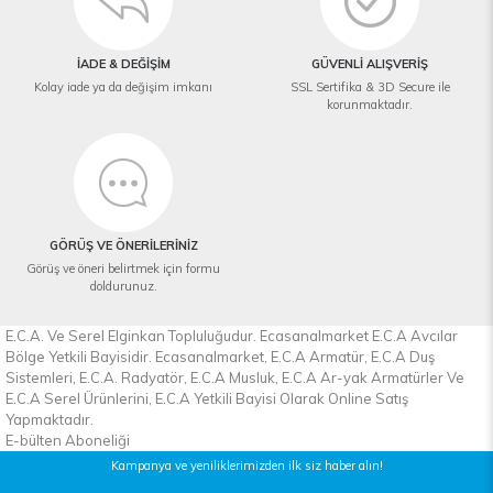
İADE & DEĞİŞİM
GÜVENLİ ALIŞVERİŞ
Kolay iade ya da değişim imkanı
SSL Sertifika & 3D Secure ile
korunmaktadır.
GÖRÜŞ VE ÖNERİLERİNİZ
Görüş ve öneri belirtmek için formu
doldurunuz.
E.C.A. Ve Serel Elginkan Topluluğudur. Ecasanalmarket E.C.A Avcılar
Bölge Yetkili Bayisidir. Ecasanalmarket, E.C.A Armatür, E.C.A Duş
Sistemleri, E.C.A. Radyatör, E.C.A Musluk, E.C.A Ar-yak Armatürler Ve
E.C.A Serel Ürünlerini, E.C.A Yetkili Bayisi Olarak Online Satış
Yapmaktadır.
E-bülten Aboneliği
Kampanya ve yeniliklerimizden ilk siz haber alın!