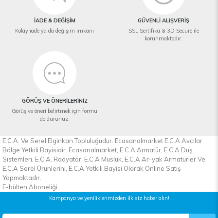
İADE & DEĞİŞİM
GÜVENLİ ALIŞVERİŞ
Kolay iade ya da değişim imkanı
SSL Sertifika & 3D Secure ile
korunmaktadır.
GÖRÜŞ VE ÖNERİLERİNİZ
Görüş ve öneri belirtmek için formu
doldurunuz.
E.C.A. Ve Serel Elginkan Topluluğudur. Ecasanalmarket E.C.A Avcılar
Bölge Yetkili Bayisidir. Ecasanalmarket, E.C.A Armatür, E.C.A Duş
Sistemleri, E.C.A. Radyatör, E.C.A Musluk, E.C.A Ar-yak Armatürler Ve
E.C.A Serel Ürünlerini, E.C.A Yetkili Bayisi Olarak Online Satış
Yapmaktadır.
E-bülten Aboneliği
Kampanya ve yeniliklerimizden ilk siz haber alın!