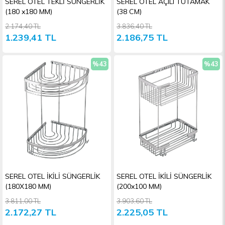
SEREL OTEL TEKLİ SÜNGERLİK
SEREL OTEL AÇILI TUTAMAK
(180 x180 MM)
(38 CM)
2.174,40 TL
3.836,40 TL
1.239,41 TL
2.186,75 TL
%43
%43
İndirim
İndiri
SEREL OTEL İKİLİ SÜNGERLİK
SEREL OTEL İKİLİ SÜNGERLİK
(180X180 MM)
(200x100 MM)
3.811,00 TL
3.903,60 TL
2.172,27 TL
2.225,05 TL