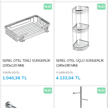
%43
%43
İndirim
İndiri
SEREL OTEL TEKLİ SÜNGERLİK
SEREL OTEL ÜÇLÜ SÜNGERLİK
(200x120 MM)
(180x180 MM)
1.825,20 TL
7.249,20 TL
1.040,36 TL
4.132,04 TL
%43
%43
İndirim
İndiri