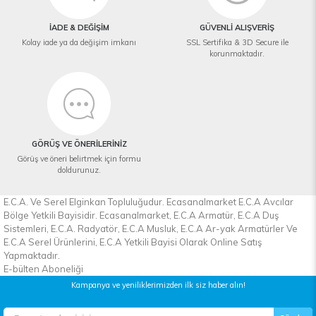
İADE & DEĞİŞİM
GÜVENLİ ALIŞVERİŞ
Kolay iade ya da değişim imkanı
SSL Sertifika & 3D Secure ile
korunmaktadır.
GÖRÜŞ VE ÖNERİLERİNİZ
Görüş ve öneri belirtmek için formu
doldurunuz.
E.C.A. Ve Serel Elginkan Topluluğudur. Ecasanalmarket E.C.A Avcılar
Bölge Yetkili Bayisidir. Ecasanalmarket, E.C.A Armatür, E.C.A Duş
Sistemleri, E.C.A. Radyatör, E.C.A Musluk, E.C.A Ar-yak Armatürler Ve
E.C.A Serel Ürünlerini, E.C.A Yetkili Bayisi Olarak Online Satış
Yapmaktadır.
E-bülten Aboneliği
Kampanya ve yeniliklerimizden ilk siz haber alın!