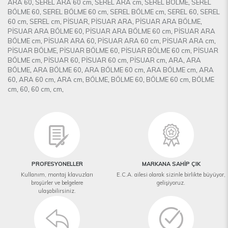
ARA 60
,
SEREL ARA 60 cm
,
SEREL ARA cm
,
SEREL BÖLME
,
SEREL
BÖLME 60
,
SEREL BÖLME 60 cm
,
SEREL BÖLME cm
,
SEREL 60
,
SEREL
60 cm
,
SEREL cm
,
PİSUAR
,
PİSUAR ARA
,
PİSUAR ARA BÖLME
,
PİSUAR ARA BÖLME 60
,
PİSUAR ARA BÖLME 60 cm
,
PİSUAR ARA
BÖLME cm
,
PİSUAR ARA 60
,
PİSUAR ARA 60 cm
,
PİSUAR ARA cm
,
PİSUAR BÖLME
,
PİSUAR BÖLME 60
,
PİSUAR BÖLME 60 cm
,
PİSUAR
BÖLME cm
,
PİSUAR 60
,
PİSUAR 60 cm
,
PİSUAR cm
,
ARA
,
ARA
BÖLME
,
ARA BÖLME 60
,
ARA BÖLME 60 cm
,
ARA BÖLME cm
,
ARA
60
,
ARA 60 cm
,
ARA cm
,
BÖLME
,
BÖLME 60
,
BÖLME 60 cm
,
BÖLME
cm
,
60
,
60 cm
,
cm
,
PROFESYONELLER
MARKANA SAHİP ÇIK
Kullanım, montaj klavuzları
E.C.A. ailesi olarak sizinle birlikte büyüyor,
broşürler ve belgelere
gelişiyoruz.
ulaşabilirsiniz.