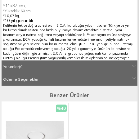
*11x37 cm,
*Yükseklik 60 cm,
*10,07 kg,
10 yıl garantili.
*
Kalitenin tek ve doğru adresi olan E.C.A. kurulduğu yıldan itibaren Türkiye de yerli
bir firma olarak sektöründe hızla büyümeye devam etmektedir. Yaptığı yeni
tasarımlarıyla ısıtma-soğutma ve yapı sektöründe ki Pazar payını en üst seviyeye
çıkartmıştır. ECA yaptığı kaliteli tasarımlar ve müşteri memnuniyetiyle ısıtma-
soğutma ve yapı sektörünün bir numarası olmuştur. E.c.a. yapı grubunda üretmiş
olduğu Eca armatürlerde vermiş olduğu 20 yıllık garantiyle ürünün kalitesine ne
kadar güvendiğini göstermiştir. E.C.A ısı grubunda yoğuşmalı kombi pazarında
üretmiş olduğu Premix (tam yoğuşmalı) kombiler ile rakiplerinin önüne geçmiştir.
Radyatör ürün grubunda üretmiş olduğu aynalı ve dikey dizayn radyatörler ile
Yorumlar
(0)
devrim niteliğinde bir yenilik gerçekleştirmiştir. E.C.A. kalitesinin tartışılmazlığıyla
birlikte müşteri memnuniyeti markanın en önemli felsefesi haline gelmiş ve
Türkiye’nin heryerinde kurmuş olduğu servis ağıyla kesintisiz servis anlaşıyla
Ödeme Seçenekleri
hizmet vermektedir. Eca armatür ürünleri mutfak bataryası,lavabo bataryası,banyo
bataryası,eca duş sistemleri,e.c.a. vanalar,E.C.A termostatik ürünler,ECA
radyatörler,E.C.A kombiler,E.c.a. banyo aksesuarları,eca vitrifiye ürünleri,E.C.A
Benzer Ürünler
musluklar,E.C.A ankastre banyo ve lavabo armatürler,E.C.A. fotoselli ürünleriyle
geniş bir ürün yelpazesine sahiptir.Geniş ürün gamını E.C.A ailesinin bir üyesi olan
ecasanalmarket.com’dan en uygun fiyat seçenekleriyle güvenli ve kolay online
%40
alışverişin keyfini çıkarabilirsiniz.
İndirim