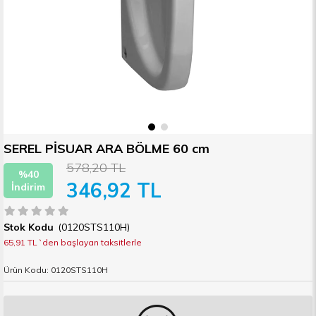
SEREL PİSUAR ARA BÖLME 60 cm
578,20 TL
%
40
346,92 TL
İndirim
(0120STS110H)
65,91 TL
`den başlayan taksitlerle
Ürün Kodu: 0120STS110H