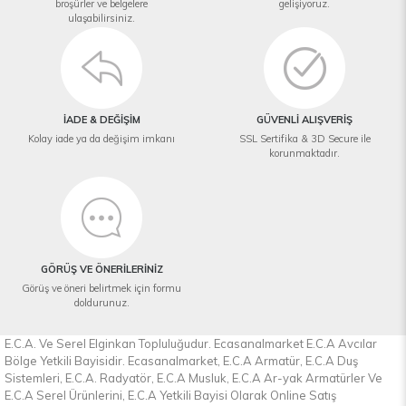
broşürler ve belgelere
gelişiyoruz.
ulaşabilirsiniz.
İADE & DEĞİŞİM
GÜVENLİ ALIŞVERİŞ
Kolay iade ya da değişim imkanı
SSL Sertifika & 3D Secure ile
korunmaktadır.
GÖRÜŞ VE ÖNERİLERİNİZ
Görüş ve öneri belirtmek için formu
doldurunuz.
E.C.A. Ve Serel Elginkan Topluluğudur. Ecasanalmarket E.C.A Avcılar
Bölge Yetkili Bayisidir. Ecasanalmarket, E.C.A Armatür, E.C.A Duş
Sistemleri, E.C.A. Radyatör, E.C.A Musluk, E.C.A Ar-yak Armatürler Ve
E.C.A Serel Ürünlerini, E.C.A Yetkili Bayisi Olarak Online Satış