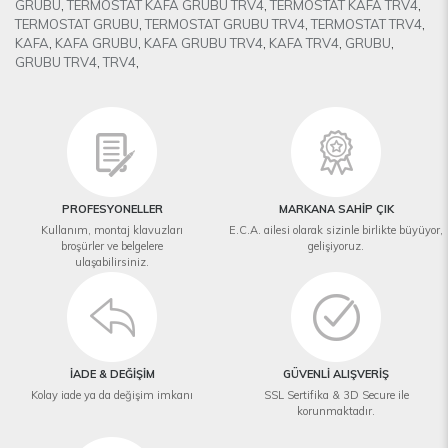
GRUBU
,
TERMOSTAT KAFA GRUBU TRV4
,
TERMOSTAT KAFA TRV4
,
TERMOSTAT GRUBU
,
TERMOSTAT GRUBU TRV4
,
TERMOSTAT TRV4
,
KAFA
,
KAFA GRUBU
,
KAFA GRUBU TRV4
,
KAFA TRV4
,
GRUBU
,
GRUBU TRV4
,
TRV4
,
PROFESYONELLER
MARKANA SAHİP ÇIK
Kullanım, montaj klavuzları
E.C.A. ailesi olarak sizinle birlikte büyüyor,
broşürler ve belgelere
gelişiyoruz.
ulaşabilirsiniz.
İADE & DEĞİŞİM
GÜVENLİ ALIŞVERİŞ
Kolay iade ya da değişim imkanı
SSL Sertifika & 3D Secure ile
korunmaktadır.