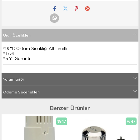
Ürün Özellikleri
°C Ortam Sıcaklığı Alt Limitli
*15
*Trv4
*5 Yıl Garanti
Yorumlar
(0)
Ödeme Seçenekleri
Benzer Ürünler
%47
%47
İndirim
İndiri