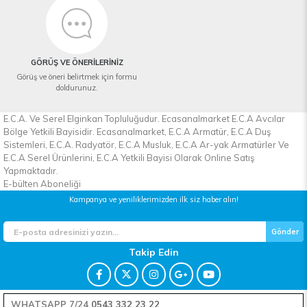
GÖRÜŞ VE ÖNERİLERİNİZ
Görüş ve öneri belirtmek için formu
doldurunuz.
E.C.A. Ve Serel Elginkan Topluluğudur. Ecasanalmarket E.C.A Avcılar
Bölge Yetkili Bayisidir. Ecasanalmarket, E.C.A Armatür, E.C.A Duş
Sistemleri, E.C.A. Radyatör, E.C.A Musluk, E.C.A Ar-yak Armatürler Ve
E.C.A Serel Ürünlerini, E.C.A Yetkili Bayisi Olarak Online Satış
Yapmaktadır.
E-bülten Aboneliği
Kampanya ve yeniliklerimizden ilk siz haber alın!
Gönder
Takip Edin
WHATSAPP 7/24
0543 332 23 22