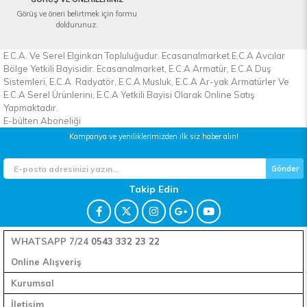
Görüş ve öneri belirtmek için formu
doldurunuz.
E.C.A. Ve Serel Elginkan Topluluğudur. Ecasanalmarket E.C.A Avcılar
Bölge Yetkili Bayisidir. Ecasanalmarket, E.C.A Armatür, E.C.A Duş
Sistemleri, E.C.A. Radyatör, E.C.A Musluk, E.C.A Ar-yak Armatürler Ve
E.C.A Serel Ürünlerini, E.C.A Yetkili Bayisi Olarak Online Satış
Yapmaktadır.
E-bülten Aboneliği
Kampanya ve yeniliklerimizden ilk siz haber alın!
Gönder
Takip Edin
WHATSAPP 7/24
0543 332 23 22
Online Alışveriş
Kurumsal
İletişim