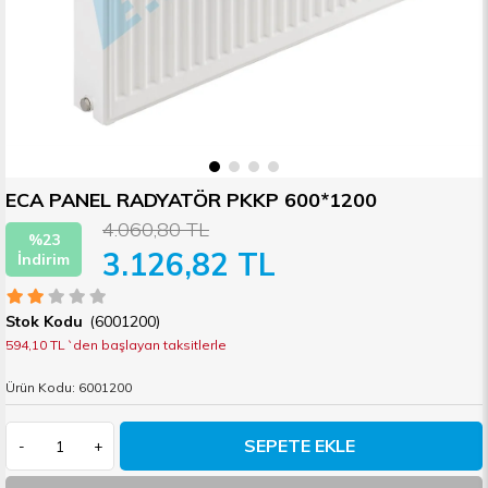
ECA PANEL RADYATÖR PKKP 600*1200
4.060,80 TL
%
23
3.126,82 TL
İndirim
(6001200)
594,10 TL
`den başlayan taksitlerle
Ürün Kodu: 6001200
-
+