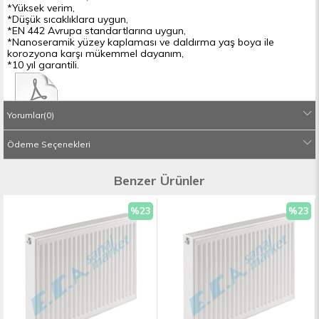
*Yüksek verim,
*Düşük sıcaklıklara uygun,
*EN 442 Avrupa standartlarına uygun,
*Nanoseramik yüzey kaplaması ve daldırma yaş boya ile
korozyona karşı mükemmel dayanım,
*10 yıl garantili.
Yorumlar
(0)
Ürün Broşürü
Ödeme Seçenekleri
Kalitenin tek ve doğru adresi olan E.C.A. kurulduğu yıldan itibaren Türkiye de yerli
bir firma olarak sektöründe hızla büyümeye devam etmektedir. Yaptığı yeni
tasarımlarıyla ısıtma-soğutma ve yapı sektöründe ki Pazar payını en üst seviyeye
Benzer Ürünler
çıkartmıştır. ECA yaptığı kaliteli tasarımlar ve müşteri memnuniyetiyle ısıtma-
soğutma ve yapı sektörünün bir numarası olmuştur. E.c.a. yapı grubunda üretmiş
olduğu Eca armatürlerde vermiş olduğu 20 yıllık garantiyle ürünün kalitesine ne
%23
%23
kadar güvendiğini göstermiştir. E.C.A ısı grubunda yoğuşmalı kombi pazarında
İndirim
İndiri
üretmiş olduğu Premix (tam yoğuşmalı) kombiler ile rakiplerinin önüne geçmiştir.
Radyatör ürün grubunda üretmiş olduğu aynalı ve dikey dizayn radyatörler ile
devrim niteliğinde bir yenilik gerçekleştirmiştir. E.C.A. kalitesinin tartışılmazlığıyla
birlikte müşteri memnuniyeti markanın en önemli felsefesi haline gelmiş ve
Türkiye’nin heryerinde kurmuş olduğu servis ağıyla kesintisiz servis anlaşıyla
hizmet vermektedir. Eca armatür ürünleri mutfak bataryası,lavabo bataryası,banyo
bataryası,eca duş sistemleri,e.c.a. vanalar,E.C.A termostatik ürünler,ECA
radyatörler,E.C.A kombiler,E.c.a. banyo aksesuarları,eca vitrifiye ürünleri,E.C.A
musluklar,E.C.A ankastre banyo ve lavabo armatürler,E.C.A. fotoselli ürünleriyle