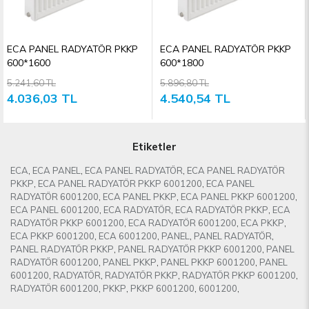
geniş bir ürün yelpazesine sahiptir.Geniş ürün gamını E.C.A ailesinin bir üyesi olan
ecasanalmarket.com’dan en uygun fiyat seçenekleriyle güvenli ve kolay online
alışverişin keyfini çıkarabilirsiniz.
ECA PANEL RADYATÖR PKKP
ECA PANEL RADYATÖR PKKP
600*1600
600*1800
5.241,60 TL
5.896,80 TL
4.036,03 TL
4.540,54 TL
Etiketler
ECA
,
ECA PANEL
,
ECA PANEL RADYATÖR
,
ECA PANEL RADYATÖR
PKKP
,
ECA PANEL RADYATÖR PKKP 6001200
,
ECA PANEL
RADYATÖR 6001200
,
ECA PANEL PKKP
,
ECA PANEL PKKP 6001200
,
ECA PANEL 6001200
,
ECA RADYATÖR
,
ECA RADYATÖR PKKP
,
ECA
RADYATÖR PKKP 6001200
,
ECA RADYATÖR 6001200
,
ECA PKKP
,
ECA PKKP 6001200
,
ECA 6001200
,
PANEL
,
PANEL RADYATÖR
,
PANEL RADYATÖR PKKP
,
PANEL RADYATÖR PKKP 6001200
,
PANEL
RADYATÖR 6001200
,
PANEL PKKP
,
PANEL PKKP 6001200
,
PANEL
6001200
,
RADYATÖR
,
RADYATÖR PKKP
,
RADYATÖR PKKP 6001200
,
RADYATÖR 6001200
,
PKKP
,
PKKP 6001200
,
6001200
,