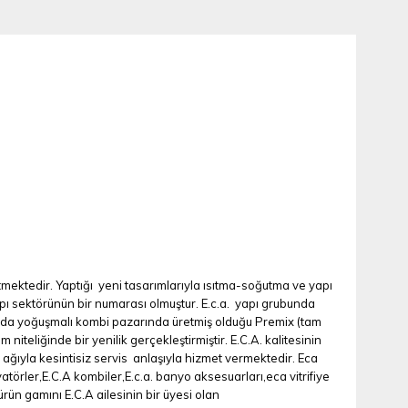
tmektedir. Yaptığı yeni tasarımlarıyla ısıtma-soğutma ve yapı
apı sektörünün bir numarası olmuştur. E.c.a. yapı grubunda
bunda yoğuşmalı kombi pazarında üretmiş olduğu Premix (tam
iteliğinde bir yenilik gerçekleştirmiştir. E.C.A. kalitesinin
 ağıyla kesintisiz servis anlaşıyla hizmet vermektedir. Eca
törler,E.C.A kombiler,E.c.a. banyo aksesuarları,eca vitrifiye
rün gamını E.C.A ailesinin bir üyesi olan