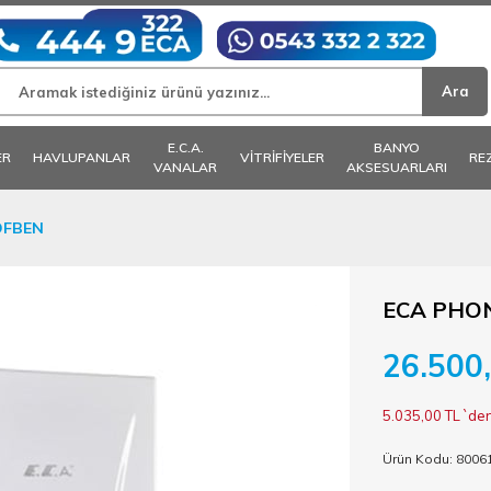
E.C.A.
BANYO
ER
HAVLUPANLAR
VİTRİFİYELER
RE
VANALAR
AKSESUARLARI
OFBEN
ECA PHO
26.500
5.035,00 TL
`den
Ürün Kodu: 8006