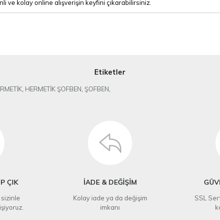
e kolay online alışverişin keyfini çıkarabilirsiniz.
Etiketler
RMETİK
,
HERMETİK ŞOFBEN
,
ŞOFBEN
,
P ÇIK
İADE & DEĞİŞİM
GÜVE
 sizinle
Kolay iade ya da değişim
SSL Sert
işiyoruz.
imkanı
k