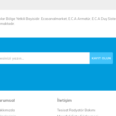
lar Bölge Yetkili Bayisidir. Ecasanalmarket, E.C.A Armatür, E.C.A Duş Siste
apmaktadır.
urumsal
İletişim
kkımızda
Tesisat Radyatör Bakımı