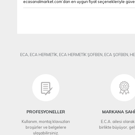
ecasanalmarket.com’dan en uygun fiyat seçenekleriyle güvenli v
ECA
,
ECA HERMETİK
,
ECA HERMETİK ŞOFBEN
,
ECA ŞOFBEN
,
HE
PROFESYONELLER
MARKANA SAHİ
Kullanım, montaj klavuzları
E.C.A. ailesi olarak
broşürler ve belgelere
birlikte büyüyor, gel
ulaşabilirsiniz.