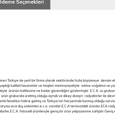
Ödeme Seçenekleri
ibaren Türkiye de yerli bir firma olarak sektöründe hızla büyümeye devam e
yaptığı kaliteli tasarımlar ve müşteri memnuniyetiyle ısıtma-soğutma ve y
ntiyle ürünün kalitesine ne kadar güvendiğini göstermiştir. E.C.A ısı gru
ürün grubunda üretmiş olduğu aynalı ve dikey dizayn radyatörler ile devrim n
emli felsefesi haline gelmiş ve Türkiye’nin heryerinde kurmuş olduğu servis
ryası,eca duş sistemleri,e.c.a. vanalar,E.C.A termostatik ürünler,ECA radya
rler,E.C.A. fotoselli ürünleriyle geniş bir ürün yelpazesine sahiptir.Geniş ü