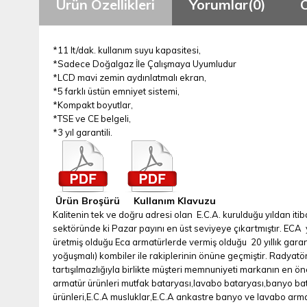
Ürün Özellikleri
Yorumlar
(0)
*11 lt/dak. kullanım suyu kapasitesi,
*Sadece Doğalgaz İle Çalışmaya Uyumludur
*LCD mavi zemin aydınlatmalı ekran,
*5 farklı üstün emniyet sistemi,
*Kompakt boyutlar,
*TSE ve CE belgeli,
*3 yıl garantili.
Ürün Broşürü
Kullanım Klavuzu
Kalitenin tek ve doğru adresi olan E.C.A. kurulduğu yıldan it
sektöründe ki Pazar payını en üst seviyeye çıkartmıştır. ECA 
üretmiş olduğu Eca armatürlerde vermiş olduğu 20 yıllık gara
yoğuşmalı) kombiler ile rakiplerinin önüne geçmiştir. Radyatör 
tartışılmazlığıyla birlikte müşteri memnuniyeti markanın en ön
armatür ürünleri mutfak bataryası,lavabo bataryası,banyo bata
ürünleri,E.C.A musluklar,E.C.A ankastre banyo ve lavabo armatü