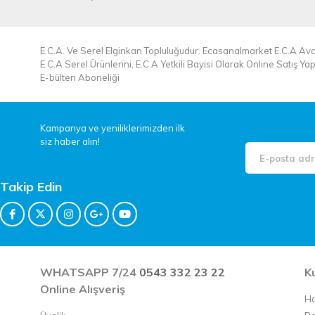
E.C.A. Ve Serel Elginkan Topluluğudur. Ecasanalmarket E.C.A Avcı
E.C.A Serel Ürünlerini, E.C.A Yetkili Bayisi Olarak Online Satış Y
E-bülten Aboneliği
Kampanya ve yeniliklerimizden ilk
siz haber alın!
Takip Edin
WHATSAPP 7/24
0543 332 23 22
K
Online Alışveriş
Ha