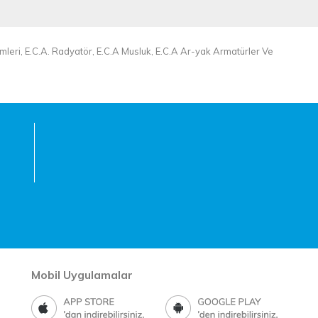
mleri, E.C.A. Radyatör, E.C.A Musluk, E.C.A Ar-yak Armatürler Ve
Mobil Uygulamalar