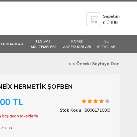
Sepetim
0
ÜRÜN
TESİSAT
KOMBİ
SU
ZERVUARLAR
MALZEMELERİ
AKSESUARLARI
ISITICILARI
< < Önceki Sayfaya Dön
NEİX HERMETİK ŞOFBEN
,00 TL
(8006171000)
 başlayan taksitlerle
171000